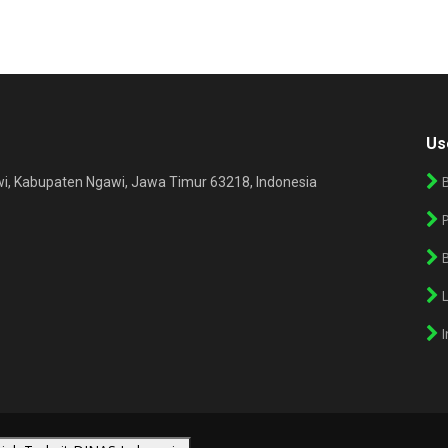
Us
gawi, Kabupaten Ngawi, Jawa Timur 63218, Indonesia
P
B
I