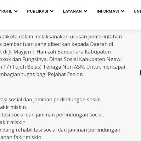
PROFIL
PUBLIKASI
LAYANAN
INFORMASI
UN
likota dalam melaksanakan urusan pemerintahan
 pembantuan yang diberikan kepada Daerah di
pat di Jl. Mayjen T.Hamzah Bendahara Kabupaten
kok dan Fungsinya, Dinas Sosial Kabupaten Ngawi
n 17 (Tujuh Belas) Tenaga Non ASN. Untuk mencapai
pembagian tugas bagi Pejabat Eselon.
asi sosial dan jaminan perlindungan sosial,
kir miskin.
tasi social dan jaminan perlindungan social,
kir miskin
idang rehabilitasi social dan jaminan perlindungan
anan fakir miskin