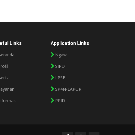
eful Links
Application Links
Beranda
Ngawi
rofil
SIPD
erita
LPSE
Layanan
SP4N-LAPOR
nformasi
PPID